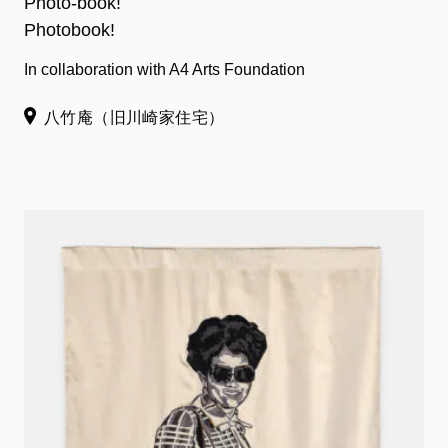
Photo-book!
Photobook!
In collaboration with A4 Arts Foundation
八竹庵（旧川崎家住宅）