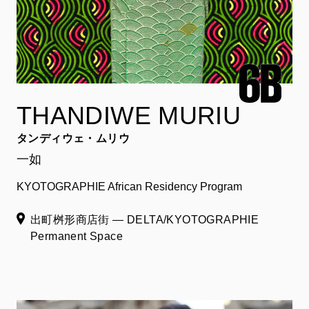
THANDIWE MURIU
タンディウェ・ムリウ
一如
KYOTOGRAPHIE African Residency Program
出町桝形商店街 ― DELTA/KYOTOGRAPHIE
Permanent Space