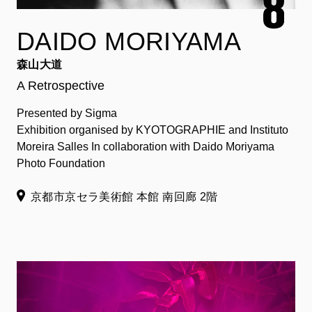
DAIDO MORIYAMA
森山大道
A Retrospective
Presented by Sigma
Exhibition organised by KYOTOGRAPHIE and Instituto
Moreira Salles In collaboration with Daido Moriyama
Photo Foundation
京都市京セラ美術館 本館 南回廊 2階