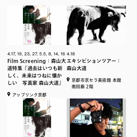
4.17, 19, 23, 27, 5.5, 8, 14, 16
4.18
Film Screening：森山大
エキシビションツアー：
道特集『過去はいつも新
森山大道
しく、未来はつねに懐か
京都市京セラ美術館 本館
しい 写真家 森山大道』
南回廊 2階
アップリンク京都