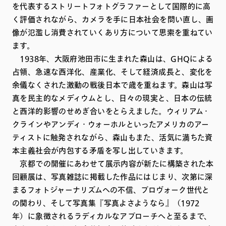
を代表するストリートフォトグラファーとして国際的に高
く評価されながら、カメラを手に日本社会を問い直し、画
像が氾濫し消費されていくあり方について思索を重ねてい
ます。
1938年、大阪府池田市に生まれた森山は、GHQによる
占領、急速な西洋化、産業化、そして経済成長と、変化を
余儀なくされた激動の戦後日本で歳を重ねます。森山は写
真を民主的なメディウムとし、日々の現実と、日本の伝統
と西洋的影響のせめぎ合いをとらえました。ウィリアム・
クラインやアンディ・ウォーホルといったアメリカのアー
ティストに触発されながら、森山もまた、活気に満ちた資
本主義社会が内包する矛盾を写し出していきます。
京都での開催にあわせて展示内容が新たに構築された本
回顧展は、写真雑誌に掲載した作品にはじまり、次第に深
まるフォトジャーナリズムへの不信、プロヴォーク世代と
の関わり、そして写真集『写真よさようなら』（1972
年）に象徴されるラディカルなアプローチへと至るまで、