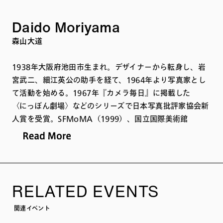
Daido Moriyama
森山大道
1938年大阪府池田市生まれ。デザイナーから転身し、岩
宮武二、細江英公の助手を経て、1964年より写真家とし
て活動を始める。1967年『カメラ毎日』に掲載した
〈にっぽん劇場〉などのシリーズで日本写真批評家協会新
人賞を受賞。SFMoMA（1999）、国立国際美術館
（2011）、Tate Modern（2012）、IMS（2022）他、
国内外で大規模な展覧会が開催され、ICP Infinity
Award功労賞を受賞（2012）、フランス政府より芸術文
化勲章（2018）、ハッセルブラッド国際写真賞（2019）
を受賞するなど世界的に高い評価を受けている。
RELATED EVENTS
関連イベント