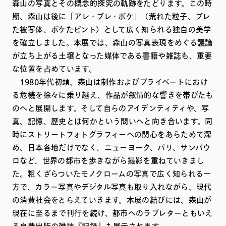
森山の写真とその概念的探究の軌跡をたどります。この時
期、森山は後に「アレ・ブレ・ボケ」（荒れた粒子、ブレ
た被写体、ボケたピント）として広く知られる独自の美学
を確立しました。本展では、森山の写真表現をめぐる議論
が立ち上がる土壌となった媒体である書籍や雑誌も、重要
な位置を占めています。
1980年代初頭、森山は制作およびプライベートにおけ
る危機を徐々に乗り越え、作品が叙情的な響きを帯びたも
のへと展開します。そして自らのアイデンティティや、写
真、記憶、歴史とは何かという問いへと向き合います。同
時にストリートフォトグラフィーへの関心をあらためて深
め、日本各地だけでなく、ニューヨーク、パリ、サンパウ
ロなど、世界の都市を歩きながら撮影を重ねていきまし
た。粗くざらついたモノクロームの写真で広く知られる一
方で、カラー写真やデジタル写真も取り入れながら、現代
の消費社会をとらえていきます。本展の結びには、森山が
現在に至るまで刊行を続け、都市へのラブレターともいえ