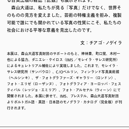
る自費出版の雑誌『記録』も展示されます。
森山大道は、私たちが見る「写真」だけでなく、世界そ
のものの見方を変えました。芸術の特権主義を拒み、複製
可能で誰にでも開かれている写真の性質にこそ、私たちの
社会における平等な意義を見出したのです。
文：チアゴ・ノゲイラ
本展は、森山大道写真財団のサポートのもと、神林豊、町口覚、木村一
也による協力、ダニエレ・ケイロス（IMS ／モレイラ・サレス研究所）
によるキュレトリアル補佐により実現しました。これまで、モレイラ・
サレス研究所（サンパウロ）、C/Oベルリン、フィンランド写真美術館
（ヘルシンキ）、ザ・フォトグラファーズ・ギャラリー（ロンドン）、
フォト・エリゼ（ローザンヌ）、フォトグラフィア・ヨーロッパ・フェス
ティバル（レッジョ・エミリア）、フォト・アルセナル（ウィーン）にて
開催されました。本展に併せて、IMS、プレステル、森山大道写真財団
よりポルトガル語・英語・日本語のモノグラフ・カタログ（完全版）が刊
行されます。