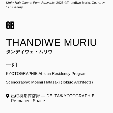
Kinky Hair Cannot Form Ponytails,
2025 ©Thandiwe Muriu, Courtesy
193 Gallery
THANDIWE MURIU
タンディウェ・ムリウ
一如
KYOTOGRAPHIE African Residency Program
Scenography: Moemi Hatasaki (Tobiuo Architects)
出町桝形商店街 ― DELTA/KYOTOGRAPHIE
Permanent Space