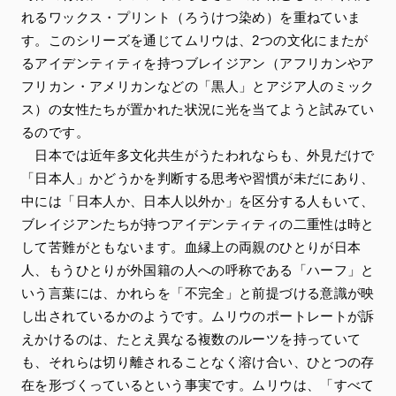
れるワックス・プリント（ろうけつ染め）を重ねていま
す。このシリーズを通じてムリウは、2つの文化にまたが
るアイデンティティを持つブレイジアン（アフリカンやア
フリカン・アメリカンなどの「黒人」とアジア人のミック
ス）の女性たちが置かれた状況に光を当てようと試みてい
るのです。
日本では近年多文化共生がうたわれならも、外見だけで
「日本人」かどうかを判断する思考や習慣が未だにあり、
中には「日本人か、日本人以外か」を区分する人もいて、
ブレイジアンたちが持つアイデンティティの二重性は時と
して苦難がともないます。血縁上の両親のひとりが日本
人、もうひとりが外国籍の人への呼称である「ハーフ」と
いう言葉には、かれらを「不完全」と前提づける意識が映
し出されているかのようです。ムリウのポートレートが訴
えかけるのは、たとえ異なる複数のルーツを持っていて
も、それらは切り離されることなく溶け合い、ひとつの存
在を形づくっているという事実です。ムリウは、「すべて