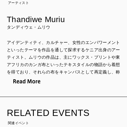
アーティスト
Thandiwe Muriu
タンディウェ・ムリウ
アイデンティティ、カルチャー、女性のエンパワーメント
といったテーマを作品を通して探求するケニア出身のアー
ティスト。ムリウの作品は、主にワックス・プリントや東
アフリカのカンガ布といったテキスタイルの物語から着想
を得ており、それらの布をキャンバスとして再定義し、称
え、記憶するために作品に用いている。現在もケニアを拠
点に活動し、ラゴス芸術センター（ナイジェリア）が主催
した第60回ヴェネツィア・ビエンナーレのコラテラルイ
ベント（同時期開催の企画展） 「Passengers in
Transit」、「WAX!」展（人類博物館 パリ）、ニューヨー
RELATED EVENTS
ク大学での個展「I Am Because You Are」など、世界各
地で作品を発表している。また、ロックフェラー財団ベル
関連イベント