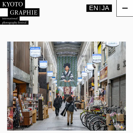
EN
JA