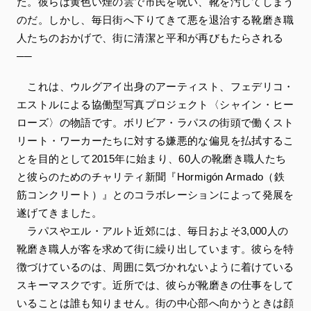
た。彼らは黄色い煙の雲で市民を呪い、靴を汚してしまう
のだ。しかし、毎日街へ下りてきて悪を退治する靴磨き職
人たちのおかげで、街に清潔と平和が再びもたらされる
──
これは、ウルグアイ出身のアーティスト、フェデリコ・
エストルによる協働型写真プロジェクト〈シャイン・ヒー
ローズ〉の物語です。ボリビア・ラパスの街頭で働くスト
リート・ワーカーたちに対する嫌悪的な偏見を払拭するこ
とを目的として2015年に始まり、60人の靴磨き職人たち
と彼らのためのチャリティ新聞『Hormigón Armado（鉄
筋コンクリート）』とのコラボレーションによって発展を
遂げてきました。
ラパスやエル・アルト近郊には、毎日およそ3,000人の
靴磨き職人が客を求めて街に繰り出しています。彼らを特
徴づけているのは、周囲に気づかれないように着けている
スキーマスクです。近所では、彼らが靴磨きの仕事をして
いることは誰も知りません。街の中心部へ向かうときは顔