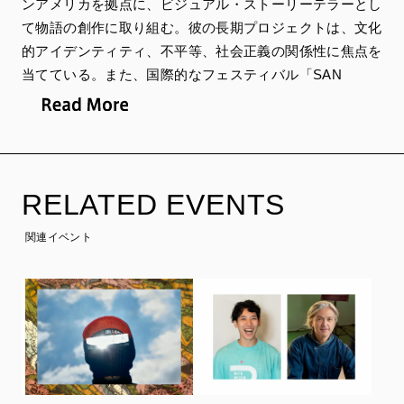
ンアメリカを拠点に、ビジュアル・ストーリーテラーとし
て物語の創作に取り組む。彼の長期プロジェクトは、文化
的アイデンティティ、不平等、社会正義の関係性に焦点を
当てている。また、国際的なフェスティバル「SAN
JOSÉ FOTO」のアーティスティック・ディレクターを務
め、ウルグアイの写真を専門とする出版社「El Ministerio
Ediciones」ではフォトブックの編集者としても活動。
「East Wing Gallery Doha-Berlin」が代理を務めており、
作品はパリのソルボンヌ大学IHEALラテンアメリカ研究
RELATED EVENTS
所、ブエノスアイレスのFOLAラテンアメリカ写真図書
館、スイスのアヴァンギャルド美術館、中国の麗水写真美
関連イベント
術館、ノルウェー国立写真美術館など、さまざまな個人お
よび公的コレクションに収蔵されている。