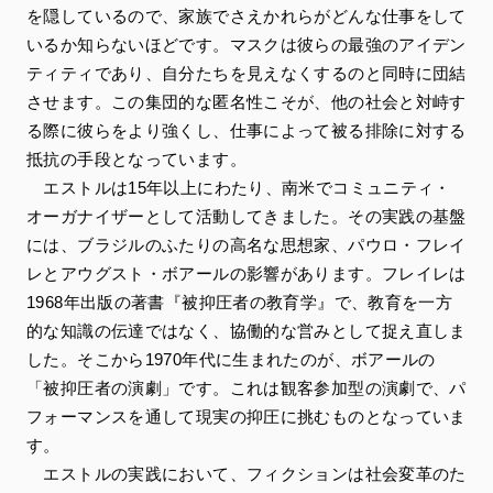
を隠しているので、家族でさえかれらがどんな仕事をして
いるか知らないほどです。マスクは彼らの最強のアイデン
ティティであり、自分たちを見えなくするのと同時に団結
させます。この集団的な匿名性こそが、他の社会と対峙す
る際に彼らをより強くし、仕事によって被る排除に対する
抵抗の手段となっています。
エストルは15年以上にわたり、南米でコミュニティ・
オーガナイザーとして活動してきました。その実践の基盤
には、ブラジルのふたりの高名な思想家、パウロ・フレイ
レとアウグスト・ボアールの影響があります。フレイレは
1968年出版の著書『被抑圧者の教育学』で、教育を一方
的な知識の伝達ではなく、協働的な営みとして捉え直しま
した。そこから1970年代に生まれたのが、ボアールの
「被抑圧者の演劇」です。これは観客参加型の演劇で、パ
フォーマンスを通して現実の抑圧に挑むものとなっていま
す。
エストルの実践において、フィクションは社会変革のた