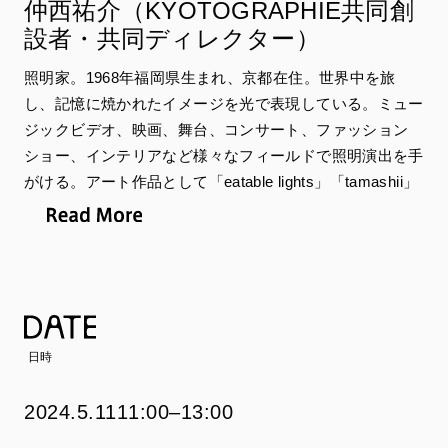
仲西祐介（KYOTOGRAPHIE共同創
設者・共同ディレクター）
照明家。1968年福岡県生まれ、京都在住。世界中を旅
し、記憶に焼かれたイメージを光で表現している。ミュー
ジックビデオ、映画、舞台、コンサート、ファッション
ショー、インテリアなど様々なフィールドで照明演出を手
がける。アート作品として「eatable lights」「tamashii」
などライティング・オブジェやライティング・インスタ
レーションを原美術館（東京）、School
Gallery（Paris）、「Nuits Blanche」（京都）などで発表
する。2013年、ルシール・レイボズと共に
「KYOTOGRAPHIE 京都国際写真祭」を立ち上げ、共同
ディレクションを行なう。2022年、下鴨神社で行なわれ
日時
たヴァンクリーフ＆アーペルのエキシビジョン「Light of
Flowers」のクリエイティブ・ディレクションを手がけ
2024.5.11
11:00–13:00
る。2023年よりルシール・レイボズと共に
「KYOTOPHONIE Borderless Music Festival」を立ち上