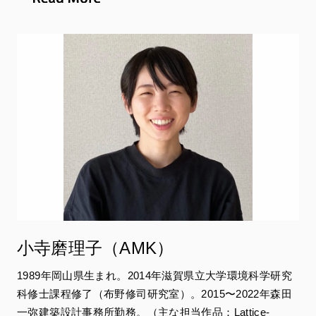
⼿」（共著_2022年_京都芸術⼤学 東北芸術⼯科⼤学出版
局 藝術学舎）主な展覧会、Architecture Pass
Kyoto（2022年）、Make Do With Now（2022年_S AM）
など。
担当会場：
ジャイシング・ナゲシュワラン
I Feel Like a Fish
TIME'S
小寺磨理子（AMK）
1989年岡⼭県⽣まれ。2014年滋賀県⽴⼤学環境科学研究
科修⼠課程修了（布野修司研究室）。2015〜2022年森⽥
⼀弥建築設計事務所勤務。（主な担当作品：Lattice-