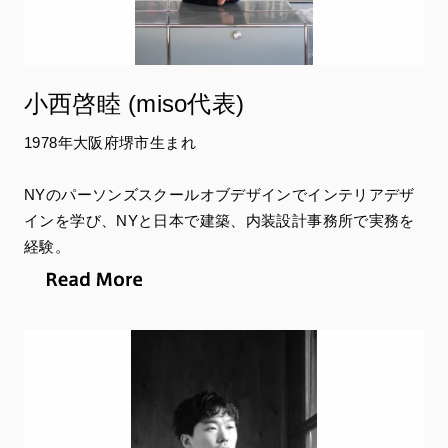
小西啓睦 (miso代表)
1978年大阪府堺市生まれ
NYのパーソンズスクールオブデザインでインテリアデザ
インを学び、NYと日本で建築、内装設計事務所で実務を
経験。
2010年、京都にて空間デザイン事務所misoを設立。
担当会場：
BIRDHEAD（鳥頭）
Welcome to Birdhead World Again, Kyoto 2024
誉田屋源兵衛 竹院の間、黒蔵