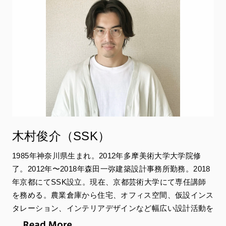
イランの市民と写真家たち
あなたは死なない──もうひとつのイラン蜂起の物語──
Sfera
木村俊介（SSK）
1985年神奈川県⽣まれ。2012年多摩美術⼤学⼤学院修
了。2012年〜2018年森⽥⼀弥建築設計事務所勤務。2018
年京都にてSSK設⽴。現在、京都芸術⼤学にて専任講師
を務める。農業倉庫から住宅、オフィス空間、仮設インス
タレーション、インテリアデザインなど幅広い設計活動を
展開している。主な著書「世界を⾒る⽬、建築を考える