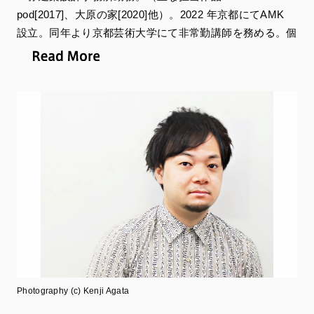
pod[2017]、⼤原の家[2020]他）。2022 年京都にてAMK
設⽴。同年より京都芸術⼤学にて⾮常勤講師を務める。個
⼈住宅の設計、町家のリノベーション、店舗やクリニック
のインテリアデザインなど多岐にわたる活動を⾏う。
担当会場：
ジャイシング・ナゲシュワラン
I Feel Like a Fish
TIME'S
Photography (c) Kenji Agata