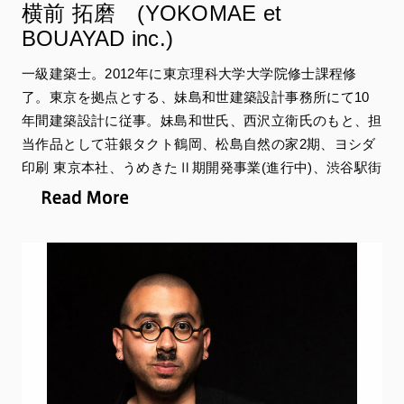
横前 拓磨 (YOKOMAE et
BOUAYAD inc.)
一級建築士。2012年に東京理科大学大学院修士課程修
了。東京を拠点とする、妹島和世建築設計事務所にて10
年間建築設計に従事。妹島和世氏、西沢立衛氏のもと、担
当作品として荘銀タクト鶴岡、松島自然の家2期、ヨシダ
印刷 東京本社、うめきたⅡ期開発事業(進行中)、渋谷駅街
区開発計画(進行中)などのプロジェクトを担当。その他国
内外の建築設計競技に多数参加。建築単体だけではなく、
その周りの環境も含めて、自然に寄り添う新しい建築の在
り方を模索している。その後、2023年に YOKOMAE et
BOUAYAD Atelier d’architectureを設立。
担当会場：
ヨリヤス（ヤシン・アラウイ・イスマイリ）
カサブランカは映画じゃない
ASPHODEL