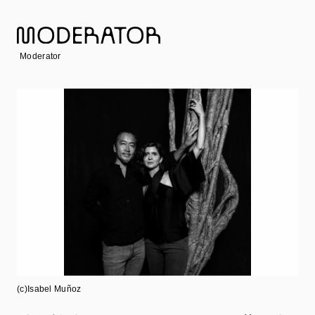
の作品は国内外で展示され、様々な受賞歴がある。板橋
アートスタジオ（2018年）、文部科学省国費留学生採択
（2017～2021年）、日本建築学会主催銀茶会の茶席グラ
Moderator
ンプリ審査員賞（2018年）、東京藝大美術館での展示
（2020年）など。2021年よりSANAAにて妹島和世氏のも
と、渋谷駅街区再開発と大阪のUmekita Large Canopyの
現場に参加し、深センの新海洋博物館の構造リードデザイ
ナーを務めた。2023年に YOKOMAE et BOUAYAD Atelier
d’architectureを設立。
担当会場：
ヨリヤス（ヤシン・アラウイ・イスマイリ）
カサブランカは映画じゃない
ASPHODEL
(c)Isabel Muñoz