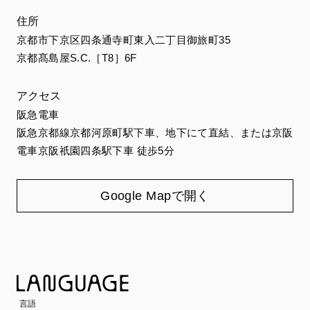
住所
京都市下京区四条通寺町東入二丁目御旅町35
京都髙島屋S.C.［T8］6F
アクセス
阪急電車
阪急京都線京都河原町駅下車、地下にて直結、または京阪
電車京阪祇園四条駅下車 徒歩5分
Google Mapで開く
言語