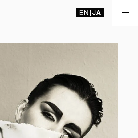
EN
JA