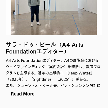
A4設立以前には、「Research Art」および「Atlantic
House（現在も活動中）」といった共同型アーティストス
タジオ／プロジェクトスペースの設立に関わる。電気機械
工学の理学士（BSc）と、ケープタウン大学の美術修士
（MPhil）を取得。
サラ・ドゥ・ビール（A4 Arts
Foundationエディター）
A4 Arts Foundationエディター。A4の展覧会における
ウェイファインディング（案内設計）を統括し、教育プロ
グラムを主導する。近年の出版物に「Deep Water」
（2026年）、「Sightlines」（2025年）がある。
また、ショーン・オトゥール著、ベン・ジョンソン設計に
よる南アフリカのフォトブックを紹介した書籍『Photo
book! Photo-book! Photobook!』（2026年）の編集
を担当。現在、アーティストのモシェクワ・ランガに関す