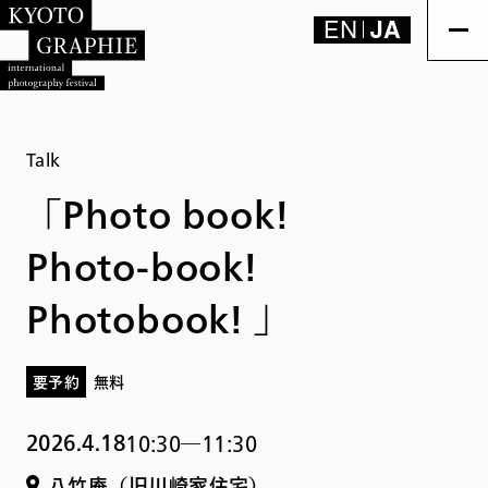
EN
JA
Talk
「Photo book!
Photo-book!
Photobook! 」
要予約
無料
2026.4.18
10:30―11:30