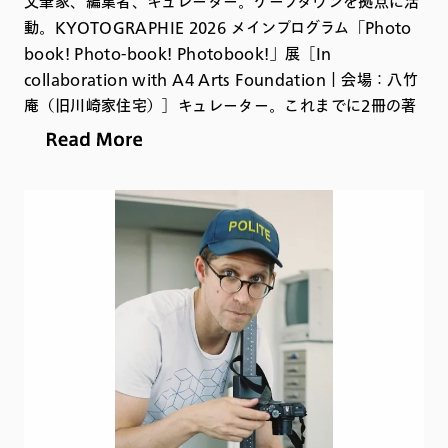
文筆家、編集者、キュレーター。ケープタウンを拠点に活
動。KYOTOGRAPHIE 2026 メインプログラム「Photo
book! Photo-book! Photobook!」展［In
collaboration with A4 Arts Foundation｜会場：八竹
庵（旧川崎家住宅）］キュレーター。これまでに2冊の著
書を出版し、３冊のエッセイ集を編集したほか、アート、
写真、建築についてさまざまな紙媒体およびオンラインメ
ディアで幅広く執筆している。近著に、伝記『Irma
Stern: African in Europe - European in Africa』
（Prestel 2021）、ニューヨーク・タイムズ紙の「2021
年注目すべきアートブック」に選出された『The
Journey: New Positions in African Photography』
（Kerber 2020）がある。キュレーターとしての近年のプ
ロジェクトには、A4 Arts Foundation「Photo book!
Photo-book! Photobook!」（ケープタウン 2022）、
Under Projects「The Objects」（ケープタウン 2023）
などがある。