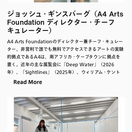
ジョッシュ・ギンスバーグ（A4 Arts
Foundation ディレクター・チーフ
キュレーター）
A4 Arts Foundationのディレクター兼チーフ・キュレー
ター。非営利で誰でも無料でアクセスできるアートの実験
的拠点であるA4は、南アフリカ・ケープタウンに拠点を
置く。近年の主な展覧会に「Deep Water」（2026
年）、「Sightlines」（2025年）、ウィリアム・ケント
リッジとの共同キュレーションによる「History on One
Leg」（2024年）がある。
これまでに、ケープタウン大学マイケリス美術学校で
「Unstable Media」、同大学Centre for Curating the
Archiveでは「Digital Curation」、ステレンボッシュ大
学視覚芸術学部で「Studio Practice」および「Moving
Image」を担当。