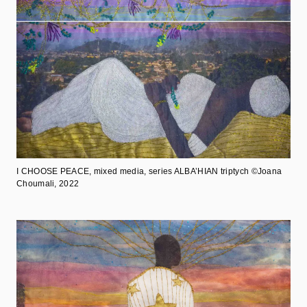
I CHOOSE PEACE
, mixed media, series ALBA’HIAN triptych ©Joana
Choumali, 2022