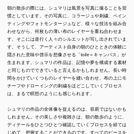
朝の散歩の際には、シュマリは風景を写真に撮ることを習
慣としています。その写真に、コラージュや刺繍、ペイン
ティングやフォトモンタージュなど、様々な技法を組み合
わせながら、何枚もの薄い布のレイヤーを重ね合わせま
す。そこには道行く人々のシルエットが写し出されていま
す。そうして、アーティスト自身の朝のひとときの体験に
隠された意味や啓示を想像させる「toile＝キャンバス」が
生まれます。シュマリの作品は、記憶や夢を構成する素材
と同じものでできていると言えるかもしれません。長い時
間をかけていくつものレイヤーを縫い合わせ、布の上にモ
チーフやドローイングの刺繍をほどこしていくプロセス
は、まるで瞑想のようにも感じられます。
シュマリの作品の全体像を捉えるのは、容易ではないかも
しれません。その美しさや複雑さは、朝の散歩のように、
ディテールをひとつひとつ確認していくプロセスを経ては
じめて、把握することができるのです。すべてのピースを