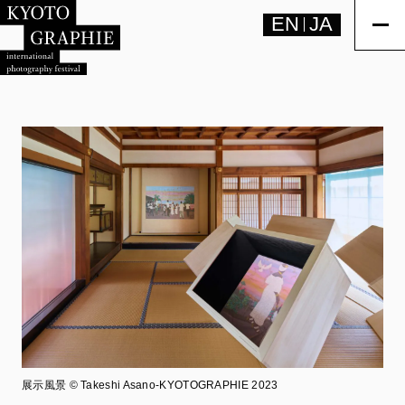
EN
JA
展示風景 ©︎ Takeshi Asano-KYOTOGRAPHIE 2023