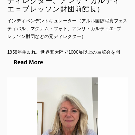
ディレクター、アンリ・カルティ
エ＝ブレッソン財団前館長）
インディペンデントキュレーター（アルル国際写真フェス
ティバル、マグナム・フォト、アンリ・カルティエ=ブ
レッソン財団などの元ディレクター）
1958年生まれ。世界五大陸で1000展以上の展覧会を開
催、書籍の出版、教育プログラム、スライドショーやライ
ブショーを実施するプロデューサー兼キュレーター。42
年間に渡り写真家とのプロジェクトに携わる。マーティ
ン・パー、ナン・ゴールディン、JR、ロベール・ドア
ノー、ワン・チンソン、ポール・グラハム、レイモン・
ドゥパルドン、アニー・リーボヴィッツ、セバスチャン・
サルガド、ハリー・グリエール、アルフレッド・ジャー、
ザネレ・ムホリ、アンリ・カルティエ=ブレッソンをはじ
めとする、今や名だたる写真家たちの駆け出しの頃のコラ
ボレーターであり、デジタル写真を初期段階から牽引して