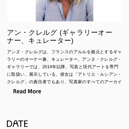
きた。エベルは、アンリ・カルティエ=ブレッソン財団の
ディレクター(2017–2022年)、Month of Photography of
Greater Parisの創設者兼ディレクター(2017年4月)、ボ
ローニャのビエンナーレFoto/Industriaのアートディレク
アン・クレルグ (ギャラリーオー
ター兼共同創設者(2013・2015・2017年)、ニューヨーク
ナー、キュレーター)
のFIAFギャラリーでの「French Protocol」プログラムの
アートディレクター(2015–2018年)を務めた。また、アル
アンヌ・クレルグは、フランスのアルルを拠点とするギャ
ル国際写真フェスティバルの元ディレークター(1986・
ラリーのオーナー兼、キュレーター。アンヌ・クレルグ・
1987・2001–2014年)、北京(2010・2013年)とニューデ
ギャラリーでは、2014年以降、写真と現代アートを専門
リー(2010・2011年)の写真祭の共同創設者兼アドバイ
に取扱い、展示している。彼女は「アトリエ・ルシアン・
ザー、コービスの元副社長(2000–2001年)、マグナム・
クレルグ」の責任者でもあり、写真家のすべてのアーカイ
フォトの元ディレクター(1987–2000年)、FNACストア
ブを管理し、すべてのプロジェクトを指揮。また、ルシア
ギャラリーの元ディレクター(1983–1985年)でもある。現
ン・クレルグの人生についての講演も行う。
在Retail and Connexions(フランス国鉄SNCFの子会社)の
理事。