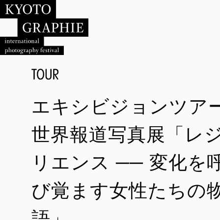
エキシビジョンツア
世界報道写真展「レ
リエンス ── 変化を
び覚ます女性たちの
語」