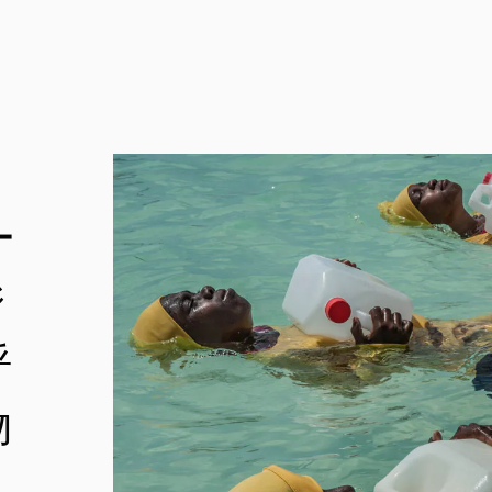
ー
ジ
呼
物